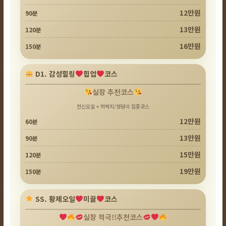
12만원
90분
13만원
120분
16만원
150분
D1. 감성힐링
힙업
코스
실장 추천코스
전신오일 + 허벅지/엉덩이 집중코스
12만원
60분
13만원
90분
15만원
120분
19만원
150분
SS. 황제오일
미끌
코스
실장 적극!!추천코스