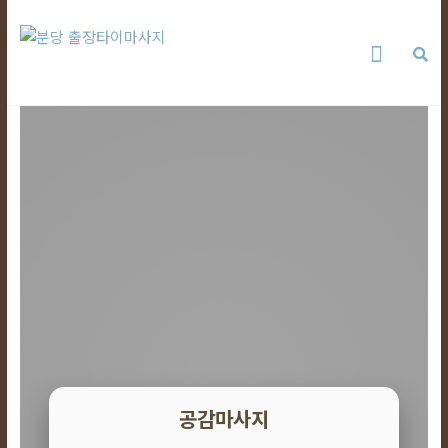
Skip
분
to
content
당
출
장
타
이
마
사
지
공감마사지